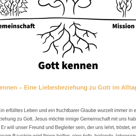
ennen – Eine Liebesbeziehung zu Gott im Alltag
in erfülltes Leben und ein fruchtbarer Glaube wurzelt immer in 
iehung zu Gott. Jesus möchte innige Gemeinschaft mit uns hab
 Er will unser Freund und Begleiter sein, der uns lehrt, tröstet, 
esem Baustein wird Ihnen helfen, eine tiefe, heilende, lebenss